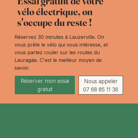
Essai gratuit de votre
vélo électrique, on
s'occupe du reste !
Réservez 30 minutes à Lauzerville. On
vous prête le vélo qui vous intéresse, et
vous partez rouler sur les routes du
Lauragais. C'est le meilleur moyen de
savoir.
Réserver mon essai
Nous appeler
gratuit
07 68 85 11 36