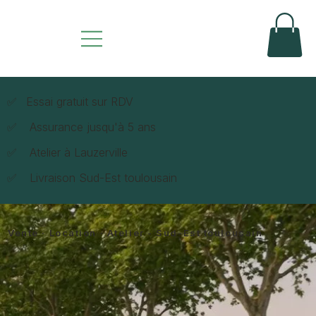
✅
Essai gratuit sur RDV
✅
Assurance jusqu'à 5 ans
✅
Atelier à Lauzerville
✅
Livraison Sud-Est toulousain
Vente · Location · Atelier - Sud-Est toulousain