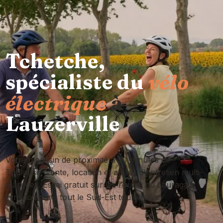
Tchetche,
spécialiste du
vélo
électrique
à
Lauzerville
Votre magasin de proximité à 20 minutes de
Toulouse. Vente, location et atelier d'entretien multi-
marques. Essai gratuit sur les routes du Lauragais,
livraison dans tout le Sud-Est toulousain.