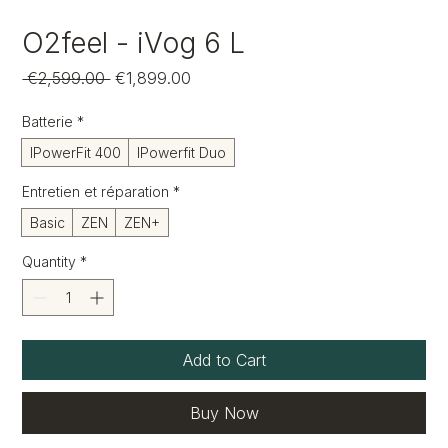
O2feel - iVog 6 L
Regular
Sale
 €2,599.00 
€1,899.00
Price
Price
Batterie
*
IPowerFit 400
IPowerfit Duo
Entretien et réparation
*
Basic
ZEN
ZEN+
Quantity
*
Add to Cart
Buy Now