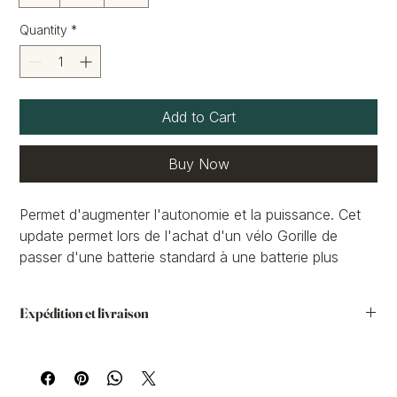
Quantity
*
Add to Cart
Buy Now
Permet d'augmenter l'autonomie et la puissance. Cet
update permet lors de l'achat d'un vélo Gorille de
passer d'une batterie standard à une batterie plus
puissante.
Expédition et livraison
Vous avez la possibilité de passer la commande sur notre
site internet et de demander le retrait chez nous. Vous
pourrez le retirer dans nos locaux à Lauzerville ou dans un