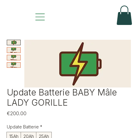
Update Batterie BABY Mâle
LADY GORILLE
Price
€200.00
Update Batterie
*
15Ah
20Ah
25Ah