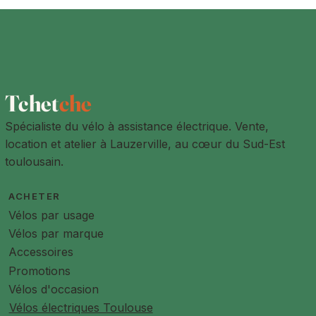
de nos ateliers partenaires.
Livraison à l'adresse de votre choix
Les produits sont livrés à l'adresse de livraison indiquée par
le client lors de la prise de commande. L'adresse de
livraison peut être différente de l'adresse de facturation.
Des frais de livraisons sont à prévoir pour toute les adresses
à plus de 15km de Lauzerville
Tchet
che
Spécialiste du vélo à assistance électrique. Vente,
location et atelier à Lauzerville, au cœur du Sud-Est
toulousain.
ACHETER
Vélos par usage
Vélos par marque
Accessoires
Promotions
Vélos d'occasion
Vélos électriques Toulouse