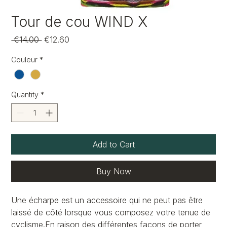
Tour de cou WIND X
Regular
Sale
 €14.00 
€12.60
Price
Price
Couleur
*
Quantity
*
Add to Cart
Buy Now
Une écharpe est un accessoire qui ne peut pas être
laissé de côté lorsque vous composez votre tenue de
cyclisme.En raison des différentes façons de porter