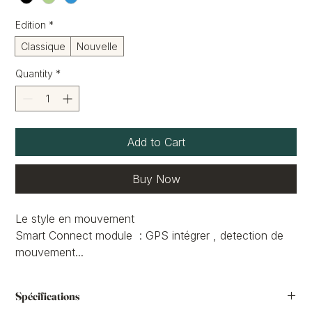
Edition
*
Classique
Nouvelle
Quantity
*
Add to Cart
Buy Now
Le style en mouvement
Smart Connect module : GPS intégrer , detection de
mouvement...
Controleur minimaliste pour le changement de niveau
d'assistance.
Spécifications
Milieu urbain et nivelés moyens