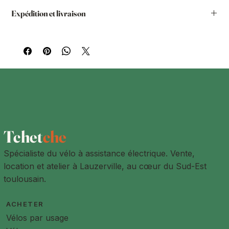
Expédition et livraison
Vous avez la possibilité de passer la commande sur notre
site internet et de demander le retrait chez nous. Vous
pourrez le retirer dans nos locaux à Lauzerville ou dans un
de nos ateliers partenaires.
Livraison à l'adresse de votre choix
Les produits sont livrés à l'adresse de livraison indiquée par
le client lors de la prise de commande. L'adresse de
livraison peut être différente de l'adresse de facturation.
Des frais de livraisons sont à prévoir pour toute les adresses
à plus de 15km de Lauzerville
Tchet
che
Spécialiste du vélo à assistance électrique. Vente,
location et atelier à Lauzerville, au cœur du Sud-Est
toulousain.
ACHETER
Vélos par usage