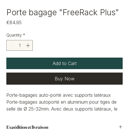
Porte bagage "FreeRack Plus"
Price
€84.95
Quantity
*
Add to Cart
Buy Now
Porte-bagages auto-porté avec supports latéraux
Porte-bagages autoporté en aluminium pour tiges de
selle de Ø 25-32mm. Avec deux supports latéraux, le
rendant spécialement adapté aux sacoches à poches
latérales dépliables (cf. Rackpack 1 plus et Rackpack 2
Expédition et livraison