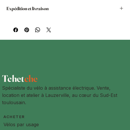
Pneus marrons ou pneus à flancs blancs dispo, à la
Expédition et livraison
paire.
Vous avez la possibilité de passer la commande sur notre
site internet et de demander le retrait chez nous. Vous
pourrez le retirer dans nos locaux à Lauzerville ou dans un
de nos ateliers partenaires.
Livraison à l'adresse de votre choix
Les produits sont livrés à l'adresse de livraison indiquée par
le client lors de la prise de commande. L'adresse de
livraison peut être différente de l'adresse de facturation.
Des frais de livraisons sont à prévoir pour toute les adresses
à plus de 15km de Lauzerville
Tchet
che
Spécialiste du vélo à assistance électrique. Vente,
location et atelier à Lauzerville, au cœur du Sud-Est
toulousain.
ACHETER
Vélos par usage