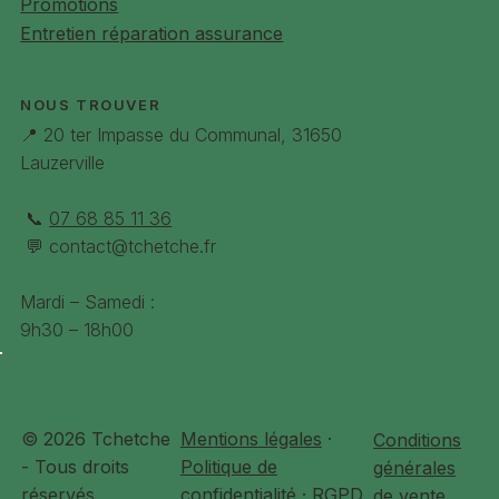
Promotions
: 90mm
Entretien réparation assurance
Éclairage AV
Trelock Lighthammer 60 lux
Éclairage AR
Spanninga Commuter Glow intégrée
NOUS TROUVER
dans le porte bagage
📍 20 ter Impasse du Communal, 31650
Lauzerville
Porte-
MIK HD compatible siège bébé Poids
bagages
max 27Kg
📞
07 68 85 11 36
Antivol de
AXA Imenso compatible chaine plug in
💬
contact@tchetche.fr
cadre
Mardi – Samedi :
Couleurs
Noir, Rouge lave
9h30 – 18h00
Tailles
S, M, L
simplifées
© 2026 Tchetche
Mentions légales
·
Conditions
- Tous droits
Politique de
générales
réservés
confidentialité · RGPD
de vente