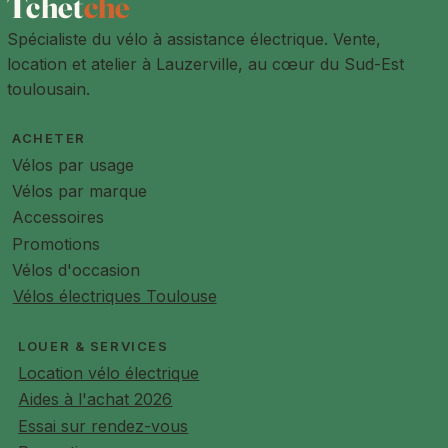
Tchet
che
- Easy rack
gauche Fixe (pas de vol) et possibilité
plages horaires d’ouverture de la société.
- Plate
de panier à l'avant
Le tarif est pour les premiers 12 mois le contrat doit être
Spécialiste du vélo à assistance électrique. Vente,
renouvelé chaque année.
location et atelier à Lauzerville, au cœur du Sud-Est
Manette
Shimano Rapidfire CUES 9
toulousain.
Transmission
Shimano Linkglide
ACHETER
Fourche
Suntour XCR – 120mm de débattement
Vélos par usage
Vélos par marque
Freins
Disque hydrauliques Shimano MT400,
Accessoires
adaptés aux pratiques très sportives et
engagées
Promotions
Vélos d'occasion
Pneus
Schwalbe Johnny Watts 60-584, DD,
Vélos électriques Toulouse
RaceGuard
Tige de selle
Promax ajustable en hauteur avec outil
LOUER & SERVICES
Location vélo électrique
Selle
Selle Royal Explora gel
Aides à l'achat 2026
Essai sur rendez-vous
Potence
Ajustable, Angle : 40° à 140°, Longueur