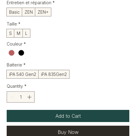
Entretien et réparation
*
Basic
ZEN
ZEN+
Taille
*
S
M
L
Couleur
*
Batterie
*
iPA 540 Gen2
iPA 835Gen2
Quantity
*
Add to Cart
Buy Now