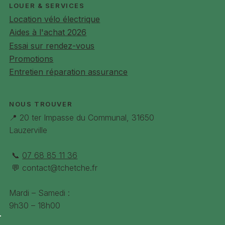
hauteur avec outil
LOUER & SERVICES
Location vélo électrique
Selle
Selle Royal Lookin, coussinets en gel
Aides à l'achat 2026
Essai sur rendez-vous
Potence
Satori ajustable, Angle : 40° à 140°
Promotions
Éclairage AV
Trelock Iveo 50 – visibilité jusqu'à 70m
Entretien réparation assurance
Éclairage AR
Spanninga Pixeo
NOUS TROUVER
Porte-
MIK HD compatible siège bébé Poids
📍 20 ter Impasse du Communal, 31650
bagages
max 27Kg
Lauzerville
Antivol de
AXA Block XXL compatible chaîne
cadre
plug-in
📞
07 68 85 11 36
💬
contact@tchetche.fr
Couleurs
Noir Intense, Rouge Syrah
Mardi – Samedi :
Tailles
S, M, L
9h30 – 18h00
simplifées