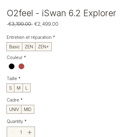
O2feel - iSwan 6.2 Explorer
Regular
Sale
 €3,199.00 
€2,499.00
Price
Price
Entretien et réparation
*
Basic
ZEN
ZEN+
Couleur
*
Taille
*
S
M
L
Cadre
*
UNIV
MID
Quantity
*