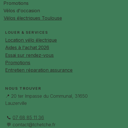
Pneus
27,5 x 2,40 / 62-584 Kenda
la pluie ou sur route glissante.
Promotions
Kwick Nine K1052E
Vélos d'occasion
Vélos électriques Toulouse
Tige de selle
Tige de selle ajustable en
hauteur avec outil
LOUER & SERVICES
Selle
Selle Royal Vivo Moderate
Location vélo électrique
Aides à l'achat 2026
Poignées
WEST Ellipsis
Essai sur rendez-vous
Promotions
Antivol de cadre
N/A
Entretien réparation assurance
Éclairage AV
Trelock LS 380 BIKE-I VEO 50 E-
Bike
NOUS TROUVER
Éclairage AR
Z-Stripe LED
📍 20 ter Impasse du Communal, 31650
Lauzerville
Porte-bagages
MIK HD compatible siège bébé
Poids max 27Kg
📞
07 68 85 11 36
Béquille
Latérale
💬
contact@tchetche.fr