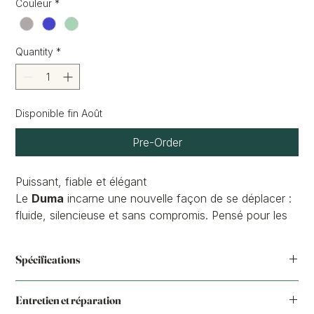
Couleur
*
Quantity
*
Disponible fin Août
Pre-Order
Puissant, fiable et élégant
Le
Duma
incarne une nouvelle façon de se déplacer :
fluide, silencieuse et sans compromis. Pensé pour les
cyclistes exigeants, il conjugue
performance
technique, confort et fiabilité durable
, que ce soit
Spécifications
pour vos trajets du quotidien ou vos escapades du
week-end.
Moteur
Ananda M60 70nm
Avec son
design premium
, son
moteur puissant et
Entretien et réparation