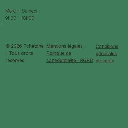
Couleurs
Deep Blue, Platinium Grey
Mardi – Samedi :
9h30 – 18h00
Type de cadre
Cadre bas (Univ)
Dimensions
(L/H/W) : 188 x 112 x 66 cm.
Poids total autorisé
125kg
© 2026 Tchetche
Mentions légales
·
Conditions
en charge
- Tous droits
Politique de
générales
réservés
confidentialité · RGPD
de vente
Tailles simplifées
S, M