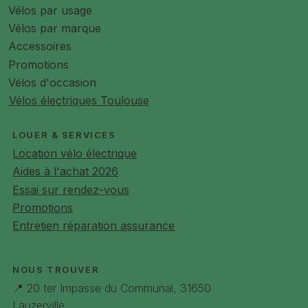
Vélos par usage
Transmission
Courroie Gates fibre de carbone,
Vélos par marque
ultra resistante, silencieuse et peu
Accessoires
d'entretien
Promotions
Cadre
Aluminium 6061 à enjambement bas
Vélos d'occasion
Vélos électriques Toulouse
Fourche
Rigide assortie aux garde-boues
Freins
Disques hydrauliques Shimano
LOUER & SERVICES
MT420 4 pistons pour un freinage
Location vélo électrique
puissant même avec chargement.
Aides à l'achat 2026
Essai sur rendez-vous
Jantes
Mach1 Trucky 30 assemblées en
Promotions
France
Entretien réparation assurance
Pneus
Super Moto X 20 x 2.4
Tige de selle
Tige de selle suspendue avec
NOUS TROUVER
système quick-release antivol
📍 20 ter Impasse du Communal, 31650
Lauzerville