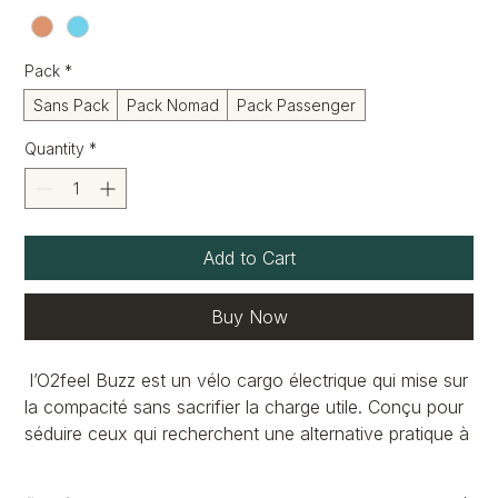
Pack
*
Sans Pack
Pack Nomad
Pack Passenger
Quantity
*
Add to Cart
Buy Now
l’O2feel Buzz est un vélo cargo électrique qui mise sur
la compacité sans sacrifier la charge utile. Conçu pour
séduire ceux qui recherchent une alternative pratique à
la voiture ou au scooter, il s’inscrit dans la tendance
des cargos urbains polyvalents.