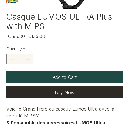
Casque LUMOS ULTRA Plus
with MIPS
Regular
Sale
 €195.00 
€135.00
Price
Price
Quantity
*
Add to Cart
Buy Now
Voici le Grand Frère du casque Lumos Ultra avec la
sécurité MIPS©
& l'ensemble des accessoires LUMOS Ultra :