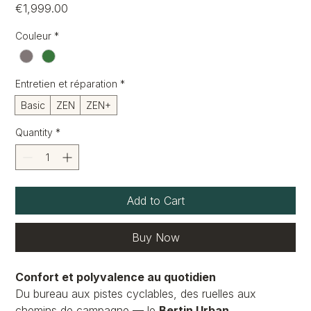
Price
€1,999.00
Couleur
*
Entretien et réparation
*
Basic
ZEN
ZEN+
Quantity
*
Add to Cart
Buy Now
Confort et polyvalence au quotidien
Du bureau aux pistes cyclables, des ruelles aux
chemins de campagne — le
Bertin Urban