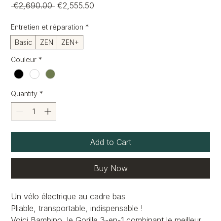
Regular
Sale
 €2,690.00 
€2,555.50
Price
Price
Entretien et réparation
*
Basic
ZEN
ZEN+
Couleur
*
Quantity
*
Add to Cart
Buy Now
Un vélo électrique au cadre bas
Pliable, transportable, indispensable !
Voici Bambino, le Gorille 3-en-1 combinant le meilleur