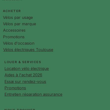
Sonnette
ACHETER
Moteur électrique
BAFANG Brushless haute vitesse 36V
Vélos par usage
250W 80Nm dans le moyeu AR, ultra robuste
Batterie
Li-ion Made in France 36V 11.4Ah 410 Wh (option
Vélos par marque
15Ah 520Wh, 20Ah 730 Wh, et 25Ah 880Wh), 60 % de
Accessoires
capacité résiduelle minimum après 30 000 km
Promotions
Faisceau électrique
Étanche et renforcé pour une
Vélos d'occasion
utilisation robuste sur la plage
Capteur de vitesse
Pédalier pour la gestion de
Vélos électriques Toulouse
l'assistance électrique
Contrôleur et afficheur central LCD
Rétroéclairé
LOUER & SERVICES
affichant le niveau de batterie, autonomie, vitesse, et la
Location vélo électrique
gestion du niveau d'assistance (5 niveaux disponibles)
Aides à l'achat 2026
Assistant de démarrage
Sans pédalage via gâchette
au pouce permettant de lancer le Gorille sans se forcer,
Essai sur rendez-vous
et ce jusqu'à 6 km/h
Promotions
Chargeur
100-240 V 3A intelligent - Recharge complète
Entretien réparation assurance
en 4 à 6 heures
Démarrage
Par clé (double fourni)
Vitesse d’assistance
Maximum de 25 km/h