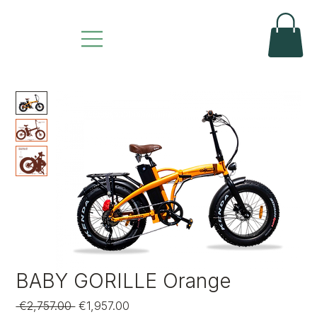
BABY GORILLE Orange
Regular
Sale
 €2,757.00 
€1,957.00