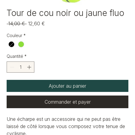
Tour de cou noir ou jaune fluo
Prix
Prix
 14,00 € 
12,60 €
original
promotionnel
Couleur
*
Quantité
*
Ajouter au panier
Commander et payer
Une écharpe est un accessoire qui ne peut pas être
laissé de côté lorsque vous composez votre tenue de
cyclisme.