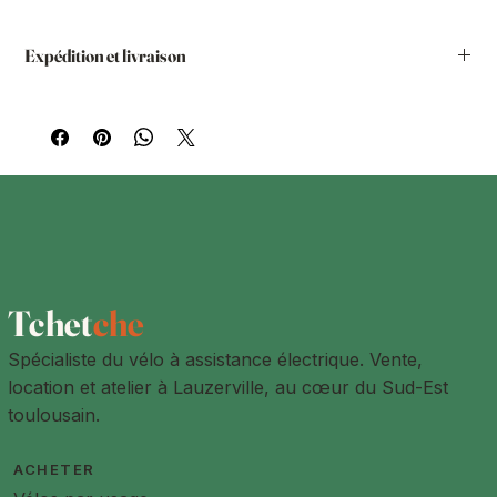
Expédition et livraison
Vous avez la possibilité de passer la commande sur notre
site internet et de demander le retrait chez nous. Vous
pourrez le retirer dans nos locaux à Lauzerville ou dans un
de nos ateliers partenaires.
Livraison à l'adresse de votre choix
Les produits sont livrés à l'adresse de livraison indiquée par
le client lors de la prise de commande. L'adresse de
livraison peut être différente de l'adresse de facturation.
Des frais de livraisons sont à prévoir pour toute les adresses
à plus de 15km de Lauzerville
Tchet
che
Spécialiste du vélo à assistance électrique. Vente,
location et atelier à Lauzerville, au cœur du Sud-Est
toulousain.
ACHETER