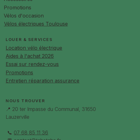
【Multi-fonctionnel& Détachable Très Facile】Non
Promotions
seulement comme porte smartphone pour guidons,
Vélos d'occasion
mais aussi comme support téléphone bureau. Très
Vélos électriques Toulouse
facile à retirer, il suffit de le tourner jusqu'à un
certain angle pour pouvoir détacher facilement le
LOUER & SERVICES
téléphone
Location vélo électrique
【Installation Facile】Une installation pratique sans
outil facilite son installation sur n'importe quel
Aides à l'achat 2026
guidon de vélo.Si vous avez des questions, vous
Essai sur rendez-vous
pouvez toujours nous contacter et notre service
Promotions
après-vente vous fournira une assistance
Entretien réparation assurance
professionnelle
NOUS TROUVER
📍 20 ter Impasse du Communal, 31650
Lauzerville
📞
07 68 85 11 36