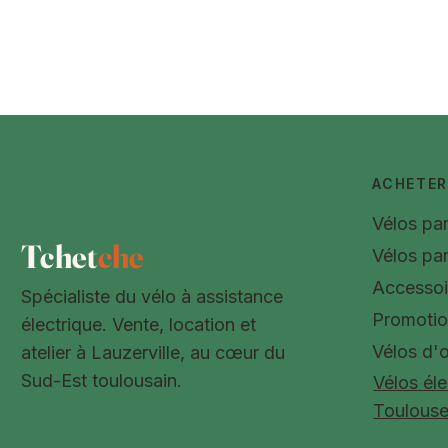
ACHETER
Vélos pa
Tchet
che
Vélos pa
Accessoi
Spécialiste du vélo à assistance
Promoti
électrique. Vente, location et
Vélos d'
atelier à Lauzerville, au cœur du
Sud-Est toulousain.
Vélos éle
Toulous