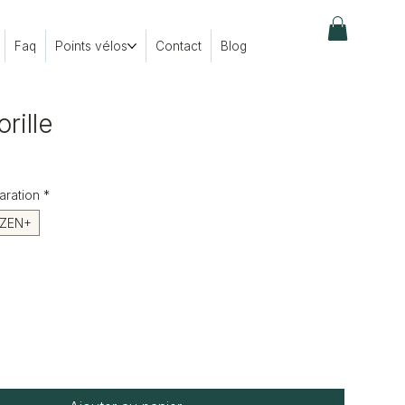
Faq
Points vélos
Contact
Blog
rille
ix
aration
*
ZEN+