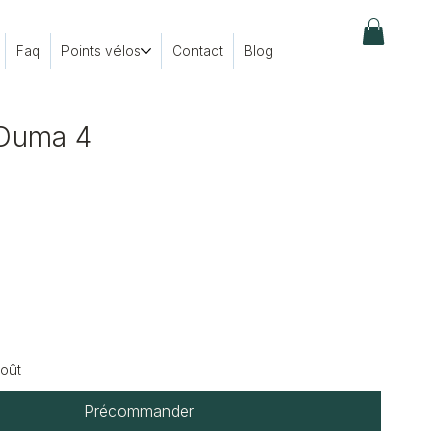
Faq
Points vélos
Contact
Blog
 Duma 4
x
Août
Précommander