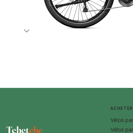
ACHETER
Vélos pa
Tchet
che
Vélos pa