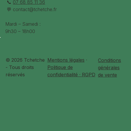
📞
07 68 85 11 36
batterie, du niveau d’assistance, du dénivelé, du vent, du
💬
contact@tchetche.fr
poids de l’ensemble pilote + Gorille…
Poids total
Avec batterie de série 33Kg
Garantie totale
24 mois
Mardi – Samedi :
9h30 – 18h00
© 2026 Tchetche
Mentions légales
·
Conditions
- Tous droits
Politique de
générales
réservés
confidentialité · RGPD
de vente