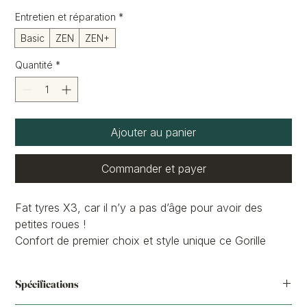
Entretien et réparation
*
Basic
ZEN
ZEN+
Quantité
*
Ajouter au panier
Commander et payer
Fat tyres X3, car il n’y a pas d’âge pour avoir des
petites roues !
Confort de premier choix et style unique ce Gorille
vous accompagnera partout, sur tous type de route, le
dos bien chargé . Domptez-le et redécouvrez tous vos
Spécifications
trajets le sourire aux lèvres !