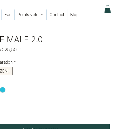
Faq
Points vélos
Contact
Blog
E MALE 2.0
rix
Prix
5 025,50 €
riginal
promotionnel
aration
*
ZEN+