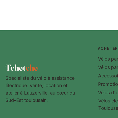
ACHETER
Vélos pa
Tchet
che
Vélos pa
Accessoi
Spécialiste du vélo à assistance
Promoti
électrique. Vente, location et
Vélos d'
atelier à Lauzerville, au cœur du
Sud-Est toulousain.
Vélos éle
Toulous