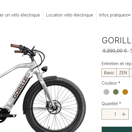
er un vélo électrique
Location vélo électrique
Infos pratiques
GORILL
P
 5 290,00 € 
o
Entretien et rép
Basic
ZEN
Couleur
*
Quantité
*