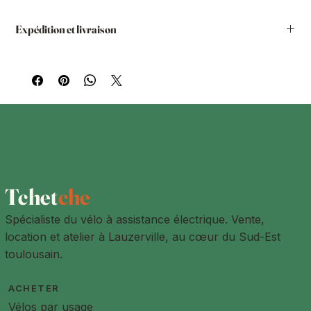
bureau avec votre beach cruiser électrique
Gorille
!
Expédition et livraison
Vous avez la possibilité de passer la commande sur notre
site internet et de demander le retrait chez nous. Vous
pourrez le retirer dans nos locaux à Lauzerville ou dans un
de nos ateliers partenaires.
Livraison à l'adresse de votre choix
Les produits sont livrés à l'adresse de livraison indiquée par
le client lors de la prise de commande. L'adresse de
livraison peut être différente de l'adresse de facturation.
Des frais de livraisons sont à prévoir pour toute les adresses
à plus de 15km de Lauzerville
Tchet
che
Spécialiste du vélo à assistance électrique. Vente,
location et atelier à Lauzerville, au cœur du Sud-Est
toulousain.
ACHETER
Vélos par usage