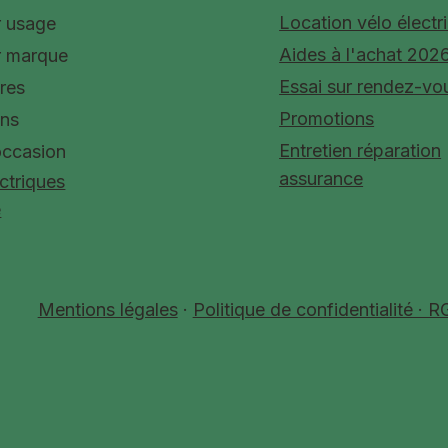
Repassable :
Location vélo électr
r usage
Lavable En M
Aides à l'achat 202
r marque
Essai sur rendez-vo
res
Promotions
ons
Entretien réparation
occasion
assurance
ctriques
e
Mentions légales
·
Politique de confidentialité · 