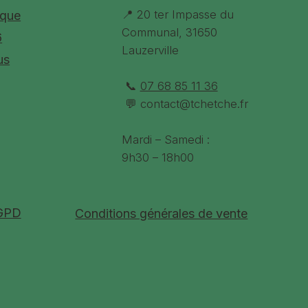
 Non
📍 20 ter Impasse du
ique
achine : OUI 30°
Communal, 31650
6
Lauzerville
us
📞
07 68 85 11 36
💬
contact@tchetche.fr
Mardi – Samedi :
9h30 – 18h00
RGPD
Conditions générales de vente