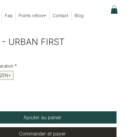
Faq
Points vélos
Contact
Blog
 - URBAN FIRST
x
aration
*
ZEN+
Ajouter au panier
Commander et payer