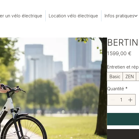
er un vélo électrique
Location vélo électrique
Infos pratiques
BERTIN
Pri
1 599,00 €
Entretien et rép
Basic
ZEN
Quantité
*