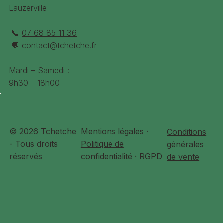
Y compris MIK-stick.
Lauzerville
Spécifications:
📞
07 68 85 11 36
Matière : Acier
💬
contact@tchetche.fr
Compatible Avec ADAPATEUR MIK "B70171"
Charge Max :10 Kg
Mardi – Samedi :
Dimension Larg X Long X Haut : 46 X 33 X 26 Cm
9h30 – 18h00
Position Sur Le Vélo : Arrière Porte-Bagage
© 2026 Tchetche
Mentions légales
·
Conditions
- Tous droits
Politique de
générales
réservés
confidentialité · RGPD
de vente