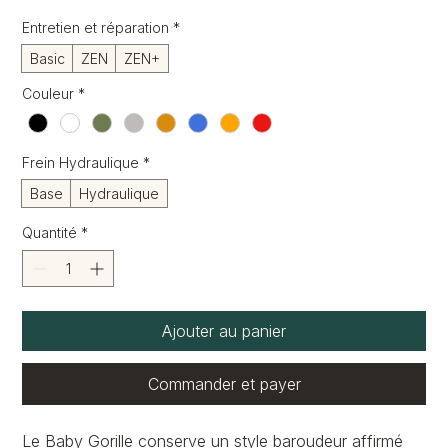
original
promotionnel
Entretien et réparation
*
Basic
ZEN
ZEN+
Couleur
*
Frein Hydraulique
*
Base
Hydraulique
Quantité
*
Ajouter au panier
Commander et payer
Le Baby Gorille conserve un style baroudeur affirmé