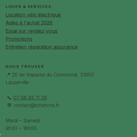
et ce jusqu'à 6 km/h
LOUER & SERVICES
Chargeur
100-240 V 3A intelligent - Recharge complète
en 4 à 6 heures
Location vélo électrique
Démarrage
Par clé (double fourni)
Aides à l'achat 2026
Vitesse d’assistance
Maximum de 25 km/h
Essai sur rendez-vous
Autonomie
Jusqu’à 100 km dépendant de l’option
Promotions
batterie, du niveau d’assistance, du dénivelé, du vent, du
poids de l’ensemble pilote + Gorille…
Entretien réparation assurance
Poids total
Avec batterie de série 26Kg
Garantie totale
24 mois
NOUS TROUVER
📍 20 ter Impasse du Communal, 31650
Lauzerville
📞
07 68 85 11 36
💬
contact@tchetche.fr
Mardi – Samedi :
9h30 – 18h00