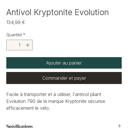
Antivol Kryptonite Evolution
Prix
134,99 €
Quantité
*
Ajouter au panier
Commander et payer
Facile à transporter et à utiliser, l'antivol pliant
Evolution 790 de la marque Kryptonite sécurise
efficacement le vélo.
ANTIVOL RECOMMANDÉ FUB KRYPTONITE
EVOLUTION 790 POUR VÉLO ET VAE
Spécifications