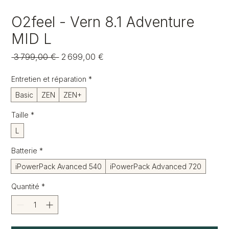
O2feel - Vern 8.1 Adventure
MID L
Prix
Prix
 3 799,00 € 
2 699,00 €
original
promotionnel
Entretien et réparation
*
Basic
ZEN
ZEN+
Taille
*
L
Batterie
*
iPowerPack Avanced 540
iPowerPack Advanced 720
Quantité
*