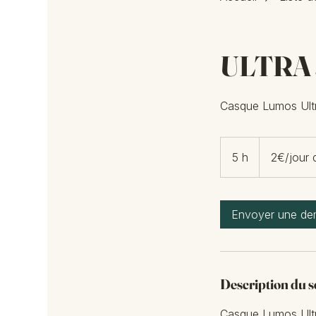
ULTRA a
Casque Lumos Ultra
2€/jour
dégressif
5 h
5
2€/jour 
h
Envoyer une d
Description du s
Casque Lumos Ultra