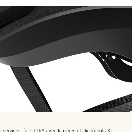
e services
ULTRA avec lumières et clignotants XL