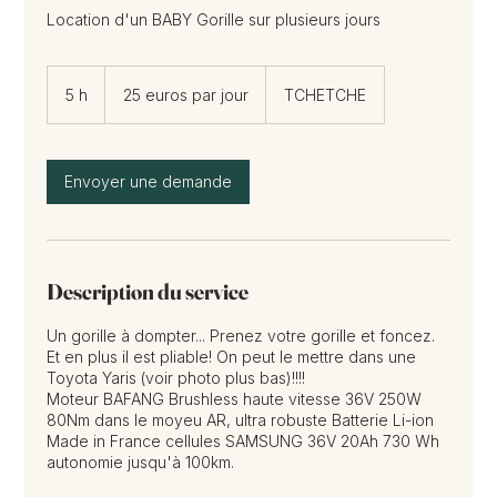
Location d'un BABY Gorille sur plusieurs jours
25
euros
5 h
5
25 euros par jour
TCHETCHE
par
jour
h
Envoyer une demande
Description du service
Un gorille à dompter... Prenez votre gorille et foncez.
Et en plus il est pliable! On peut le mettre dans une
Toyota Yaris (voir photo plus bas)!!!!
Moteur BAFANG Brushless haute vitesse 36V 250W
80Nm dans le moyeu AR, ultra robuste Batterie Li-ion
Made in France cellules SAMSUNG 36V 20Ah 730 Wh
autonomie jusqu'à 100km.